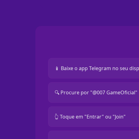
📱 Baixe o app Telegram no seu disp
🔍 Procure por "@007 GameOficial"
👆 Toque em "Entrar" ou "Join"