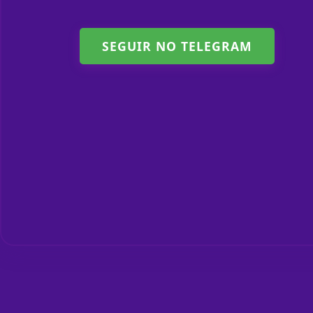
SEGUIR NO TELEGRAM