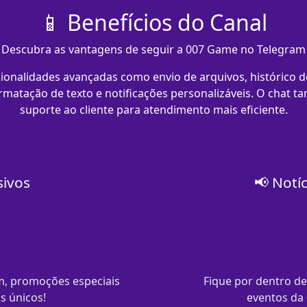
📱 Benefícios do Canal
Descubra as vantagens de seguir a 007 Game no Telegram
cionalidades avançadas como envio de arquivos, histórico de
ormatação de texto e notificações personalizáveis. O chat
suporte ao cliente para atendimento mais eficiente.
sivos
📢 Notí
m, promoções especiais
Fique por dentro d
s únicos!
eventos da