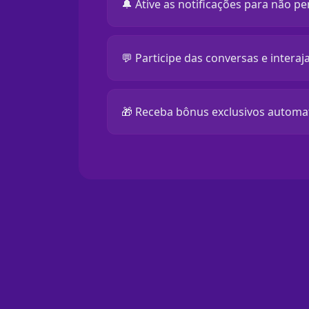
🔔 Ative as notificações para não p
💬 Participe das conversas e interaj
🎁 Receba bônus exclusivos autom