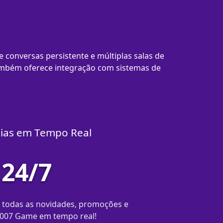
 conversas persistente e múltiplas salas de
 também oferece integração com sistemas de
cias em Tempo Real
24/7
e todas as novidades, promoções e
 007 Game em tempo real!