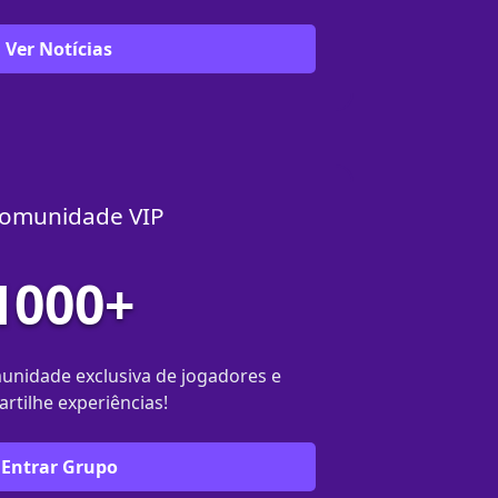
Ver Notícias
Comunidade VIP
1000+
unidade exclusiva de jogadores e
rtilhe experiências!
Entrar Grupo