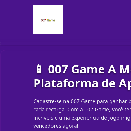
📱 007 Game A M
Plataforma de A
Cadastre-se na 007 Game para ganhar 
cada recarga. Com a 007 Game, você t
incríveis e uma experiência de jogo inig
vencedores agora!